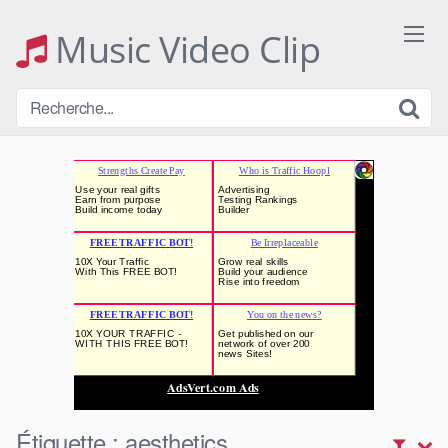
Skip
to
Music Video Clip
content
Étiquette :
aesthetics