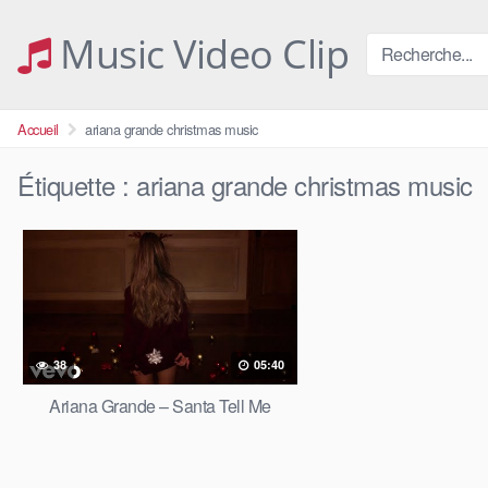
Skip
to
Music Video Clip
content
Accueil
ariana grande christmas music
Étiquette :
ariana grande christmas music
38
05:40
Ariana Grande – Santa Tell Me