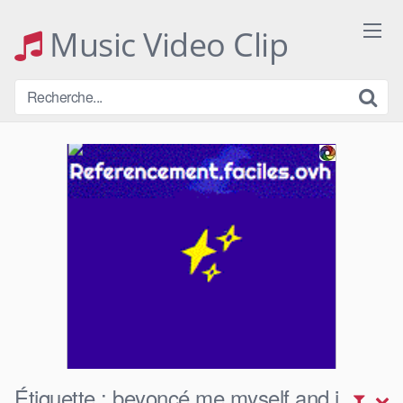
Skip
to
Music Video Clip
content
Étiquette :
beyoncé me myself and i