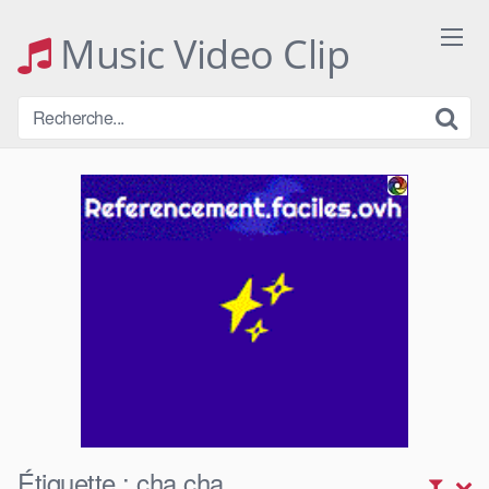
Skip
to
Music Video Clip
content
Étiquette :
cha cha