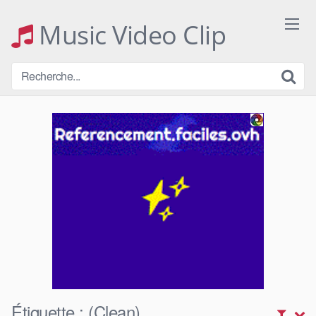
Skip
to
Music Video Clip
content
Étiquette :
(Clean)