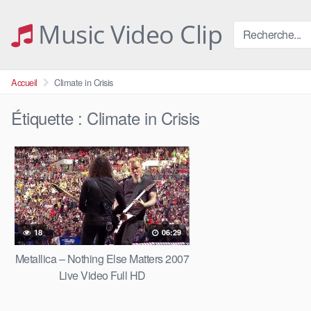
Skip
to
Music Video Clip
content
Accueil
Climate in Crisis
Étiquette :
Climate in Crisis
18
06:29
Metallica – Nothing Else Matters 2007
Live Video Full HD