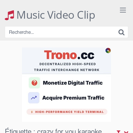
Skip
to
Music Video Clip
content
Étiquette :
crazy for you karaoke