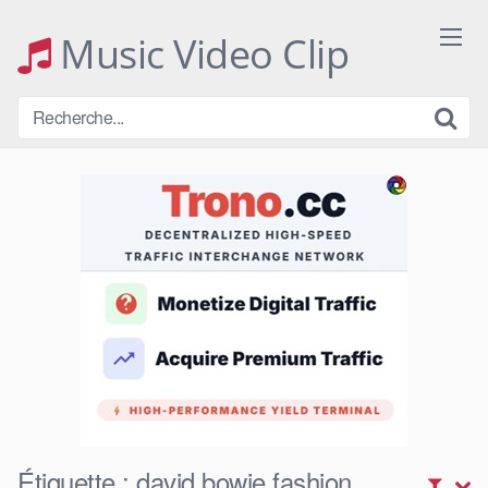
Skip
to
Music Video Clip
content
Étiquette :
david bowie fashion