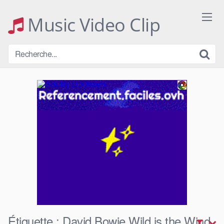
Skip
to
Music Video Clip
content
Étiquette :
David Bowie Wild is the Wind