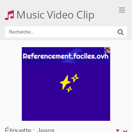
Skip
to
Music Video Clip
content
Étiquette :
Jeans