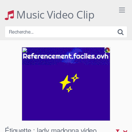
Skip
to
Music Video Clip
content
Étiquette :
lady madonna video