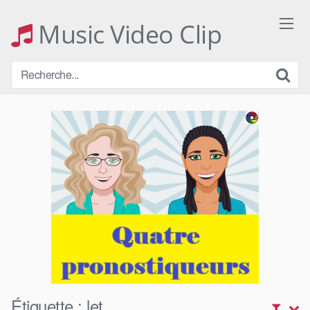
Skip
to
Music Video Clip
content
Étiquette :
let