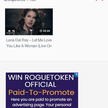
16
03:24
Lana Del Rey – Let Me Love
You Like A Woman (Live On
"Late Night With Jimmy
Fallon")