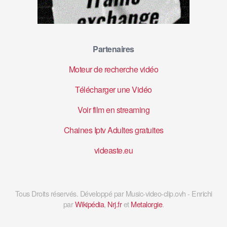
Partenaires
Moteur de recherche vidéo
Télécharger une Vidéo
Voir film en streaming
Chaines Iptv Adultes gratuites
videaste.eu
Tous Droits réservés. Développé par Music-video-clip.ovh - Enrichi
par
Wikipédia
,
Nrj.fr
et
Metalorgie
.