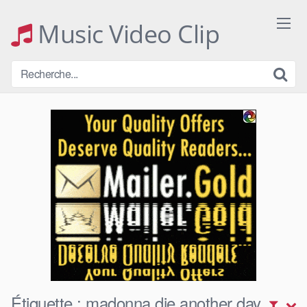
Skip
to
Music Video Clip
content
Étiquette :
madonna die another day