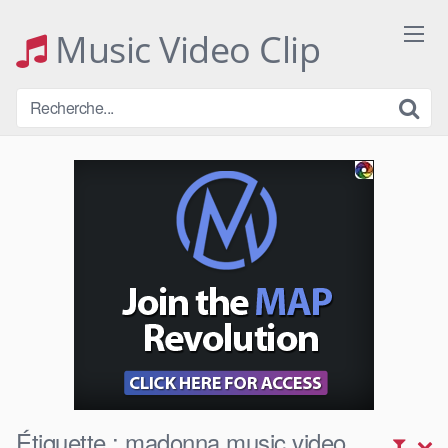
Skip
to
Music Video Clip
content
Étiquette :
madonna music video