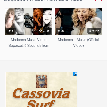
31
07:26
29
04:47
Madonna Music Video
Madonna – Music (Official
Supercut: 5 Seconds from
Video)
Every Madonna Video 1982 –
2022