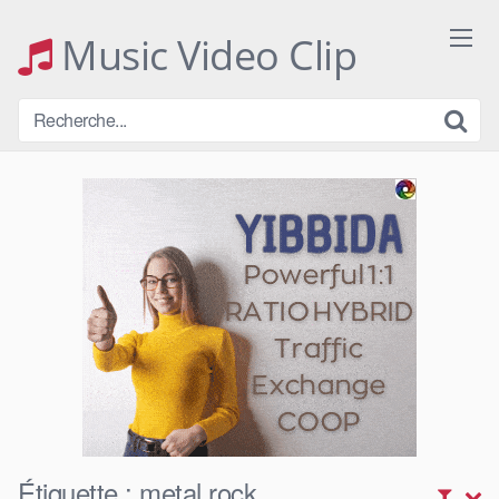
Skip
to
Music Video Clip
content
Étiquette :
metal rock