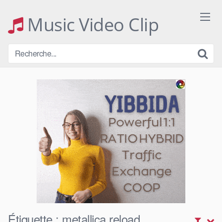
Skip
to
Music Video Clip
content
Étiquette :
metallica reload