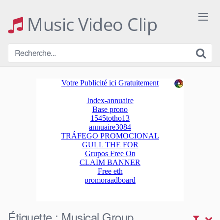
Skip
to
Music Video Clip
content
Étiquette :
Musical Group