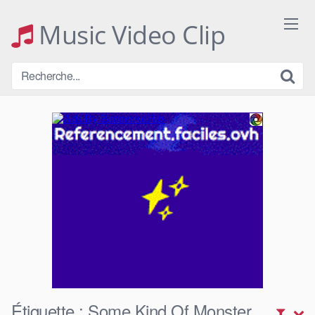
Skip
to
Music Video Clip
content
Étiquette :
Some Kind Of Monster