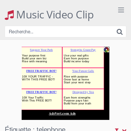
Skip
to
Music Video Clip
content
Étiquette :
telephone