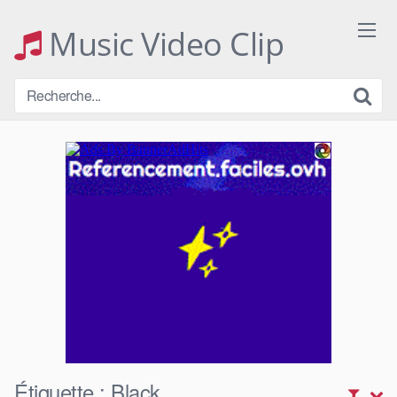
Skip
to
Music Video Clip
content
Étiquette :
Black