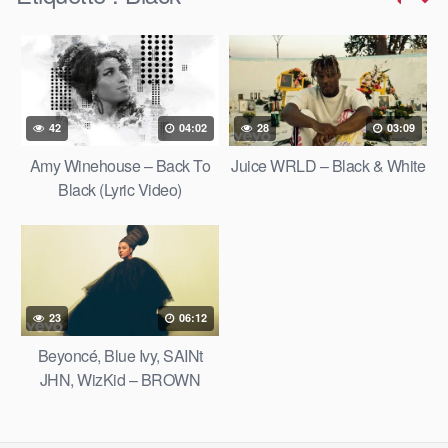
42
04:02
28
03:09
Amy Winehouse – Back To
Juice WRLD – Black & White
Black (Lyric Video)
23
06:12
Beyoncé, Blue Ivy, SAINt
JHN, WizKid – BROWN
SKIN GIRL