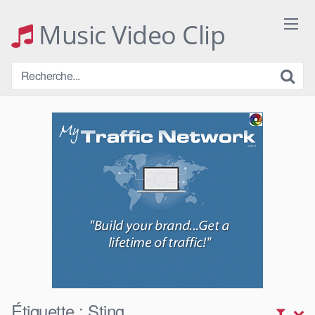
Skip
to
Music Video Clip
content
Étiquette :
Sting