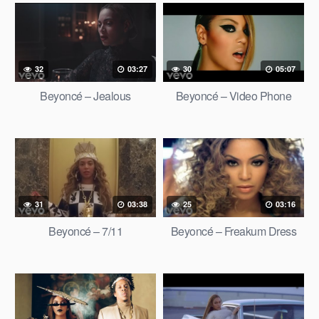
32
03:27
30
05:07
Beyoncé – Jealous
Beyoncé – Video Phone
31
03:38
25
03:16
Beyoncé – 7/11
Beyoncé – Freakum Dress