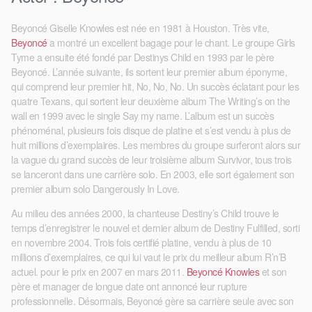
Beyoncé Giselle Knowles est née en 1981 à Houston. Très vite,
Beyoncé
a montré un excellent bagage pour le chant. Le groupe Girls
Tyme a ensuite été fondé par Destinys Child en 1993 par le père
Beyoncé. L’année suivante, ils sortent leur premier album éponyme,
qui comprend leur premier hit, No, No, No. Un succès éclatant pour les
quatre Texans, qui sortent leur deuxième album The Writing’s on the
wall en 1999 avec le single Say my name. L’album est un succès
phénoménal, plusieurs fois disque de platine et s’est vendu à plus de
huit millions d’exemplaires. Les membres du groupe surferont alors sur
la vague du grand succès de leur troisième album Survivor, tous trois
se lanceront dans une carrière solo. En 2003, elle sort également son
premier album solo Dangerously In Love.
Au milieu des années 2000, la chanteuse Destiny’s Child trouve le
temps d’enregistrer le nouvel et dernier album de Destiny Fulfilled, sorti
en novembre 2004. Trois fois certifié platine, vendu à plus de 10
millions d’exemplaires, ce qui lui vaut le prix du meilleur album R’n’B
actuel. pour le prix en 2007 en mars 2011.
Beyoncé Knowles
et son
père et manager de longue date ont annoncé leur rupture
professionnelle. Désormais, Beyoncé gère sa carrière seule avec son