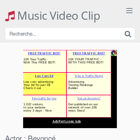
Skip
to
Music Video Clip
content
Actor :
Beyoncé