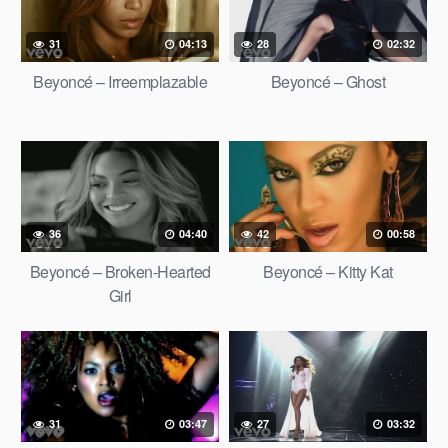
31
04:13
28
02:32
Beyoncé – Irreemplazable
Beyoncé – Ghost
36
04:40
42
00:58
Beyoncé – Broken-Hearted
Beyoncé – Kitty Kat
Girl
31
03:47
27
03:32