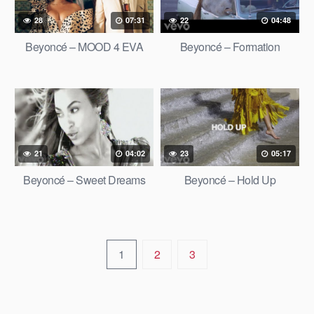
28
07:31
22
04:48
Beyoncé – MOOD 4 EVA
Beyoncé – Formation
21
04:02
23
05:17
Beyoncé – Sweet Dreams
Beyoncé – Hold Up
1
2
3