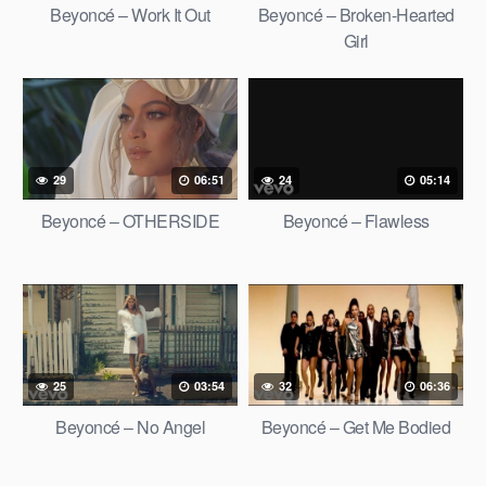
Beyoncé – Work It Out
Beyoncé – Broken-Hearted
Girl
29
06:51
24
05:14
Beyoncé – OTHERSIDE
Beyoncé – Flawless
25
03:54
32
06:36
Beyoncé – No Angel
Beyoncé – Get Me Bodied