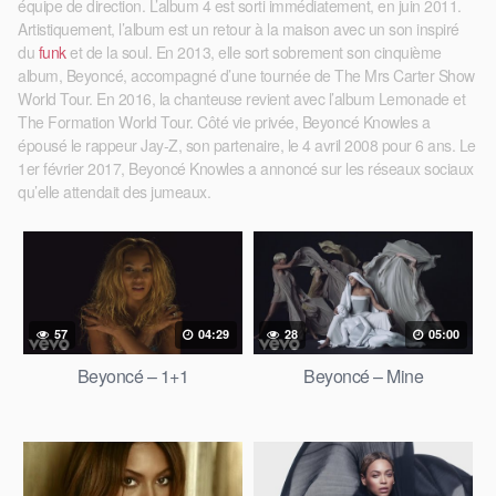
équipe de direction. L’album 4 est sorti immédiatement, en juin 2011.
Artistiquement, l’album est un retour à la maison avec un son inspiré
du
funk
et de la soul. En 2013, elle sort sobrement son cinquième
album, Beyoncé, accompagné d’une tournée de The Mrs Carter Show
World Tour. En 2016, la chanteuse revient avec l’album Lemonade et
The Formation World Tour. Côté vie privée, Beyoncé Knowles a
épousé le rappeur Jay-Z, son partenaire, le 4 avril 2008 pour 6 ans. Le
1er février 2017, Beyoncé Knowles a annoncé sur les réseaux sociaux
qu’elle attendait des jumeaux.
57
04:29
28
05:00
Beyoncé – 1+1
Beyoncé – Mine