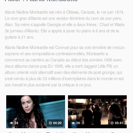
Alanis Nadine Morissette est née à Ottawa, Canada, le 1er juin 1974.
Le nom grec d’Alanis est une version féminine du nom de son père,
Alan. Sa mère s’appelle Georgia et elle a deux frères : Chad et Wade
(le jumeau d’Alanis). Elle a appris à jouer du piano à 6 ans et de la
guitare à 21 ans.
Alanis Nadine Morissette est Connue pour sa voix émotive de mezzo-
soprano et ses compositions confessionnelles, Morissette a
commencé sa carrière au Canada au début des années 1990 avec
deux albums dance-pop.En 1995, elle a sorti Jagged Little Pill, un
album orienté rock alternatif avec des éléments de post-grunge, qui
s’est vendu à plus de 33 millions d’exemplaires dans le monde et est
son travail le plus acclamé par la critique à ce jour.
24
04:20
18
03:41