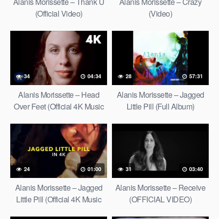
Alanis Morissette – Thank U
Alanis Morissette – Crazy
(Official Video)
(Video)
34
04:34
28
57:31
Alanis Morissette – Head
Alanis Morissette – Jagged
Over Feet (Official 4K Music
Little Pill (Full Album)
Video)
24
01:00
31
03:40
Alanis Morissette – Jagged
Alanis Morissette – Receive
Little Pill (Official 4K Music
(OFFICIAL VIDEO)
Videos Trailer)