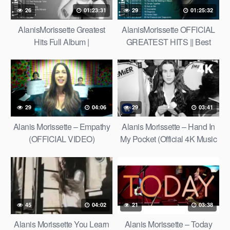
26
01:23:31
29
01:25:32
AlanisMorissette Greatest
AlanisMorissette OFFICIAL
Hits Full Album |
GREATEST HITS || Best
AlanisMorissette Best Of
Songs of AlanisMorissette
Playlist 2021
29
04:06
29
03:41
Alanis Morissette – Empathy
Alanis Morissette – Hand In
(OFFICIAL VIDEO)
My Pocket (Official 4K Music
Video)
45
04:02
21
03:38
Alanis Morissette You Learn
Alanis Morissette – Today