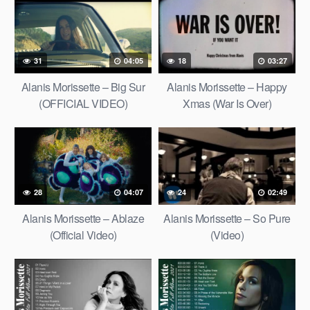
31
04:05
18
03:27
Alanis Morissette – Big Sur
Alanis Morissette – Happy
(OFFICIAL VIDEO)
Xmas (War Is Over)
28
04:07
24
02:49
Alanis Morissette – Ablaze
Alanis Morissette – So Pure
(Official Video)
(Video)