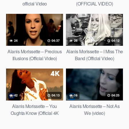
official Video
(OFFICIAL VIDEO)
24
04:37
26
04:12
Alanis Morissette – Precious
Alanis Morissette – I Miss The
Illusions (Official Video)
Band (Official Video)
42
04:13
16
04:25
Alanis Morissette – You
Alanis Morissette – Not As
Oughta Know (Official 4K
We (video)
Music Video)