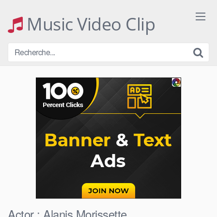
Skip
to
Music Video Clip
content
Actor :
Alanis Morissette